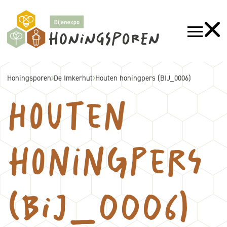
Honingsporen
De Imkerhut
Houten honingpers (BIJ_0006)
Houten
honingpers
(BIJ_0006)