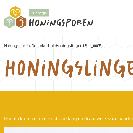
Honingsporen
De Imkerhut
Honingslinger (BIJ_0005)
Honingsling
Houten kuip met ijzeren draaistang en draadwerk voor handma