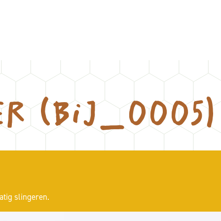
er (BIJ_0005)
tig slingeren.