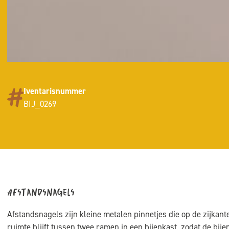
Iventarisnummer
BIJ_0269
Afstandsnagels
Afstandsnagels zijn kleine metalen pinnetjes die op de zijka
ruimte blijft tussen twee ramen in een bijenkast, zodat de bi