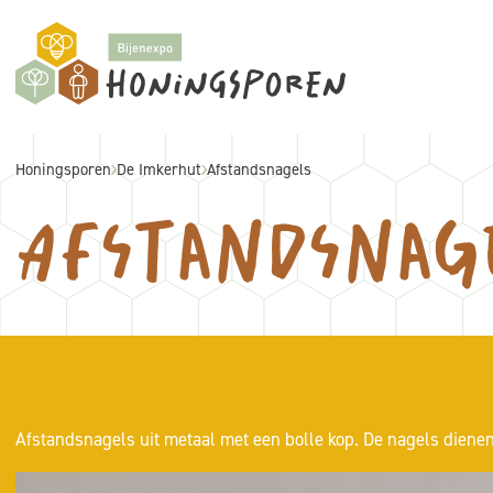
Honingsporen
De Imkerhut
Afstandsnagels
Afstandsnag
Afstandsnagels uit metaal met een bolle kop. De nagels diene