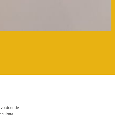
r voldoende
enruimte