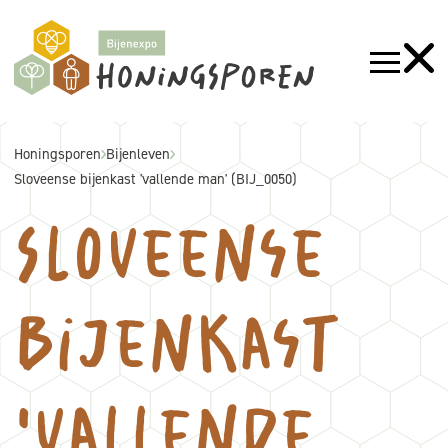
Honingsporen
Bijenleven
Sloveense bijenkast 'vallende man' (BIJ_0050)
Sloveense
bijenkast
'vallende