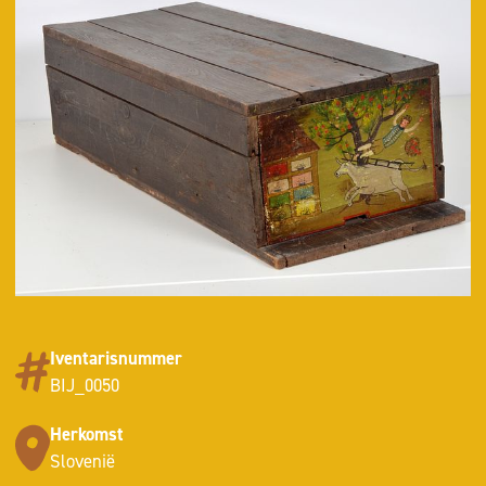
Iventarisnummer
BIJ_0050
Herkomst
Slovenië