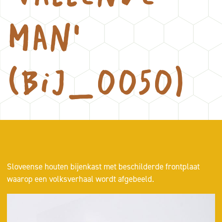
man'
(BIJ_0050)
Sloveense houten bijenkast met beschilderde frontplaat
waarop een volksverhaal wordt afgebeeld.