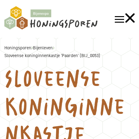
Honingsporen
Bijenleven
Sloveense koninginnenkastje 'Paarden' (BIJ_0053)
Sloveense
koninginne
nkastje