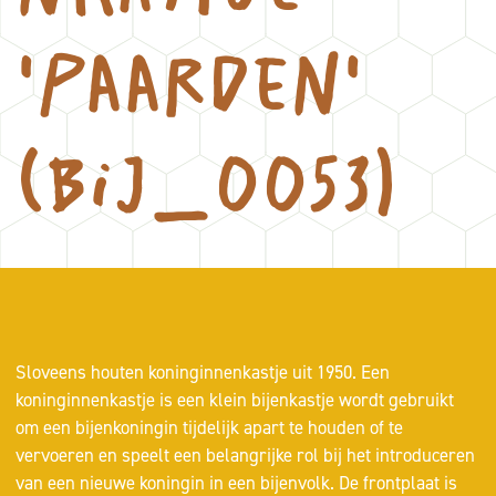
'Paarden'
(BIJ_0053)
Sloveens houten koninginnenkastje uit 1950. Een
koninginnenkastje is een klein bijenkastje wordt gebruikt
om een bijenkoningin tijdelijk apart te houden of te
vervoeren en speelt een belangrijke rol bij het introduceren
van een nieuwe koningin in een bijenvolk. De frontplaat is