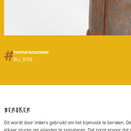
Iventarisnummer
BIJ_0153
Beroker
Dit wordt door imkers gebruikt om het bijenvolk te beroken. D
elkaar sturen om vijanden te signaleren. Dat zorgt ervoor dat